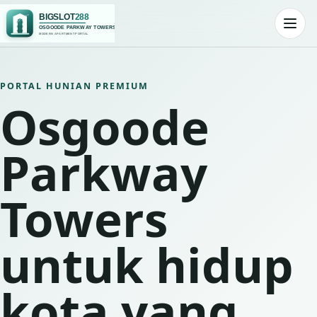
Lewati ke konten utama
Buka
PORTAL HUNIAN PREMIUM
Osgoode
Parkway
Towers
untuk hidup
kota yang