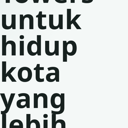
untuk
hidup
kota
yang
lebih