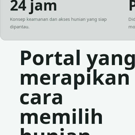
24 jam
Konsep keamanan dan akses hunian yang siap
Did
dipantau.
mob
Portal yan
merapikan
cara
memilih