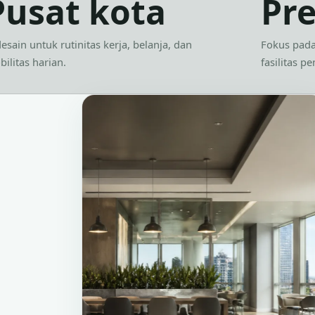
Pusat kota
Pr
esain untuk rutinitas kerja, belanja, dan
Fokus pada
ilitas harian.
fasilitas p
g