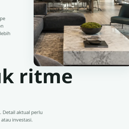
ipe
on
lebih
uk ritme
 Detail aktual perlu
atau investasi.